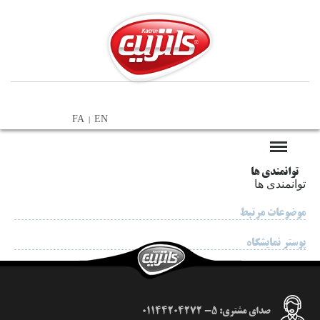
FA
EN
|
توانمندی ها
توانمندی ها
موضوعات مرتبط
پوستر نمایشگاه
صدای مشتری: 5- 01144204272