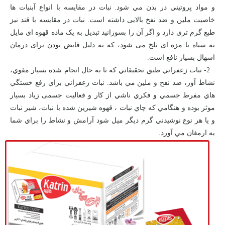
و مواد پروتيني در بدن مي شود. نبات در مقایسه با انواع آبنبات ها
خاصیت ملین و ضد نفخ بالایی داشته است. نبات در مقایسه با قند نیز
طبع گرم تری دارد و اگر آن را بسوزانید تبدیل به یک ماده قهوه ای مایل
به سیاه با مزه ای تلخ می شود، که به دلیل قابض بودن برای درمان
اسهال بسیار نافع است
.
2- نبات زعفراني طبق تحقيقاتي که تا به حال انجام شده بسيار مقوي،
نشاط آور، ضد نفخ و ملين مي باشد. نبات زعفراني براي رفع خستگي
هاي مفرط جسمي و فکري ناشي از کار و فعاليت جسمی زياد بسيار
موثر بوده و هنگامي که چاي نبات ، قهوه شيرين شده با نبات، شير نبات
و يا هر نوع نوشيدني گرم ديگر ميل شود آرامش و نشاط را براي شما
به ارمغان مي آورد.