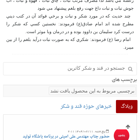
رعشه مي باشد لذا مصرف مرتب نبات ، چاي نبات ، قهوه و نبات ، آب
جوش نبات و نبات داغ جهت رفع بلغم پيشنهاد مي شود
چند حديث كه در مورد شكر و نبات و برخي فوائد آن در كتب ديني
مطرح شده اند امام صادق(ع) فرمودند: نخستين کسي که شکر را
درست کرد سليمان بن داوود بوده و در درمان وبا موثر است.
امام رضا (ع) فرمودند: شکري که به صورت نبات درآيد بلغم را از بين
ميبرد.
برچسب های
برچسبی مربوط به این محصول یافت نشد
وبلاگ
خبرهای حوزه قند و شکر
پنج شنبه . 1404/02/11 2:11
حضور جناب مهندس علی امینی در برنامه باشگاه تولید