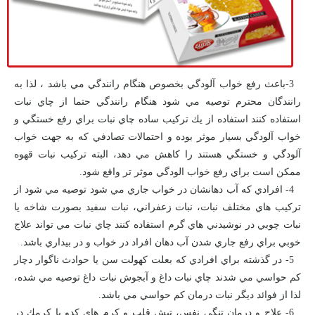
3-باعث رفع خواب آلودگي بخصوص هنگام رانندگي مي باشد ، لذا به
رانندگان محترم توصيه مي شود هنگام رانندگي حتما از چاي نبات
استفاده كنند استفاده از يك تركيب ساده چاي نبات براي رفع خستگي و
خواب آلودگي بسيار موثر بوده و احتمالات تصادفي كه به جهت خواب
آلودگي و خستگي هستند را كاهش مي دهد، البته تركيب نبات قهوه
ممكن است براي رفع خواب الودگي موثر تر واقع شود.
4- افرادي كه آب دهانشان در خواب جاري مي شود توصيه مي شود از
تركيب هاي مختلف نبات، نبات زعفراني، نبات سفيد بصورت شاخه يا
نبات چوبي در نوشيدني هاي گرم استفاده كنند چاي نبات مي تواند علاج
خوبي براي رفع جاري شدن آب دهان افراد در خواب و در بيداري باشد.
5- در گذشته براي افرادي كه بعلت كهولت سن يا حوادث ناگوار دچار
كم حواسي مي شدند چاي نبات داغ و آبجوش نبات داغ توصيه مي شده،
لذا از فوائد ديگر نبات درمان كم حواسي مي باشد.
6- علاج و درمان تنگي نفس، تپش قلب و كرم هاي كدو يا كرمك در