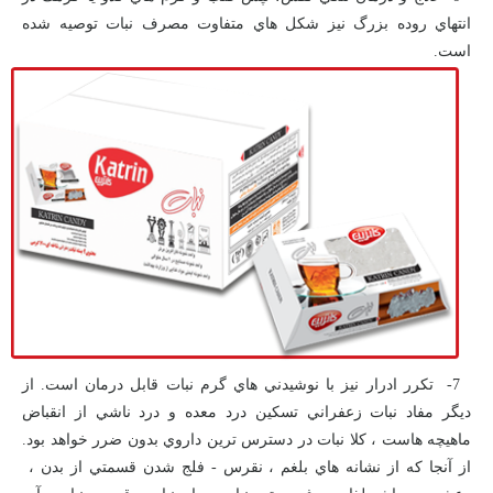
انتهاي روده بزرگ نيز شكل هاي متفاوت مصرف نبات توصيه شده
است.
7- تكرر ادرار نيز با نوشيدني هاي گرم نبات قابل درمان است. از
ديگر مفاد نبات زعفراني تسكين درد معده و درد ناشي از انقباض
ماهيچه هاست ، كلا نبات در دسترس ترين داروي بدون ضرر خواهد بود.
از آنجا كه از نشانه هاي بلغم ، نقرس - فلج شدن قسمتي از بدن ،